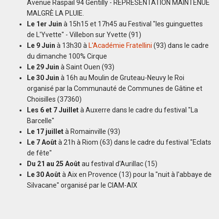
Avenue Raspail 94 Gentilly - REPRÉSENTATION MAINTENUE
MALGRÈ LA PLUIE.
Le 1er Juin
à 15h15 et 17h45 au Festival "les guinguettes
de L'Yvette" - Villebon sur Yvette (91)
Le 9 Juin
à 13h30 à
L'Académie Fratellini
(93) dans le cadre
du dimanche 100% Cirque
Le 29 Juin
à Saint Ouen (93)
Le 30 Juin
à 16h au Moulin de Gruteau-Neuvy le Roi
organisé par la Communauté de Communes de Gâtine et
Choisilles (37360)
Les 6 et 7 Juillet
à Auxerre dans le cadre du festival "La
Barcelle"
Le 17 juillet
à Romainville (93)
Le 7 Août
à 21h à Riom (63) dans le cadre du festival "Eclats
de fête"
Du 21 au 25 Août
au festival d'Aurillac (15)
Le 30 Août
à Aix en Provence (13) pour la "nuit à l'abbaye de
Silvacane" organisé par le CIAM-AIX