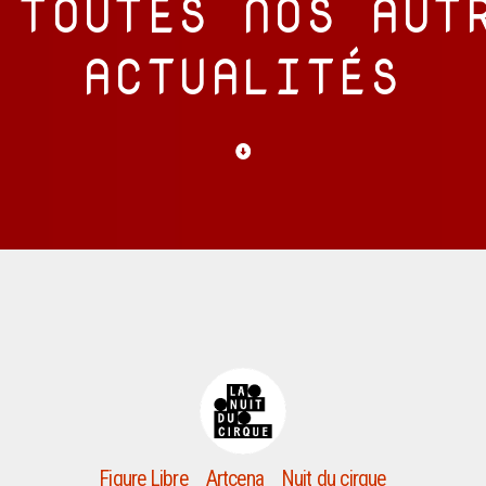
 TOUTES NOS AUT
ACTUALITÉS
Figure Libre _ Artcena _ Nuit du cirque