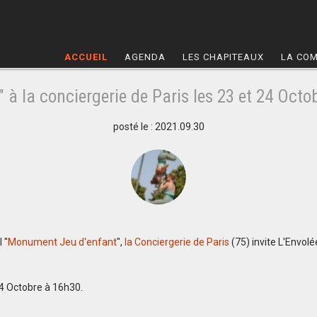
ACCUEIL
AGENDA
LES CHAPITEAUX
LA CO
" à la conciergerie de Paris les 23 et 24 Octo
posté le : 2021.09.30
 "
Monument Jeu d'enfant
",
la Conciergerie de Paris
(75) invite L'Envol
4 Octobre à 16h30.